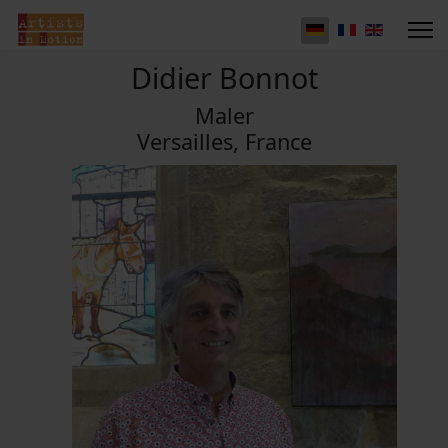
Didier Bonnot
Maler
Versailles, France