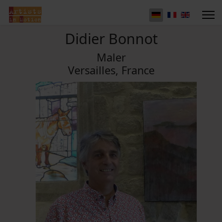
Didier Bonnot
Maler
Versailles, France