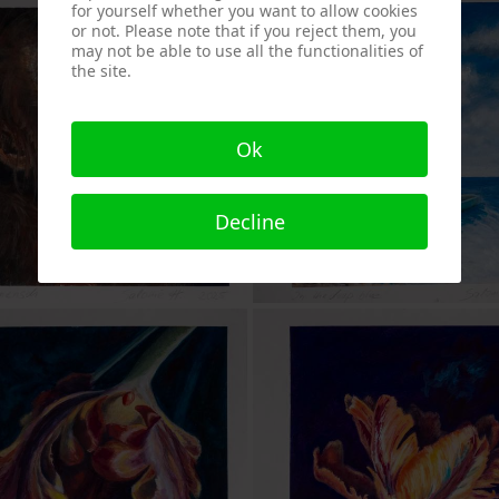
for yourself whether you want to allow cookies
or not. Please note that if you reject them, you
may not be able to use all the functionalities of
the site.
Ok
Decline