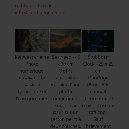
rolfthaerichen.de
info@rolfthaerichen.de
Kaltwasserlaine
Seaweed - 40
Stubborn
Photo
x 30 cm
Clock - 25 x 25
numérique,
Motifs
cm
essayant de
abstraits
L'horloge
saisir la
extraits d'une
têtue : Elle
dynamique de
photo
connaît
l'eau qui coule.
numérique.
l'heure exacte,
Gravure au
mais refuse de
laser sur un
l'afficher.
carton peint à
Sauf
deux couches.
brièvement