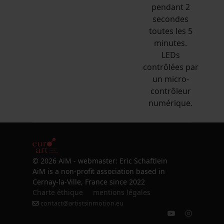
pendant 2
secondes
toutes les 5
minutes.
LEDs
contrôlées par
un micro-
contrôleur
numérique.
© 2026 AiM - webmaster: Eric Schaftlein
AiM is a non-profit association based in
Cernay-la-Ville, France since 2022
Charte éthique
mentions légales
contact@artistsinmotion.eu