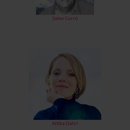
Salvo Curró
A
ttika Dahri