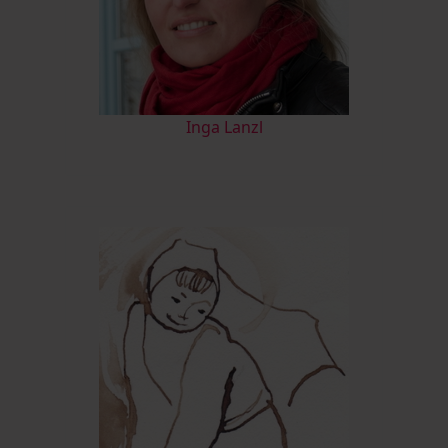
I
nga Lanzl