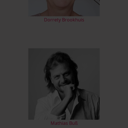
D
orrety Brookhuis
Mathias Buß