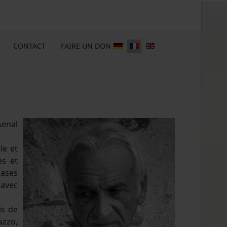
CONTACT
FAIRE UN DON
senal
le et
es et
hases
 avec
is de
azzo,