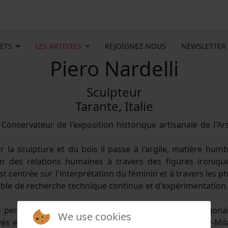
ETS
LES ARTISTES
REJOIGNEZ-NOUS
NEWSLETTER
Piero Nardelli
Sculpteur
Tarante, Italie
e. Conservateur de l'exposition historique artisanale de l'Ar
 la sculpture et du bois il passe à l'argile, matière humb
ion des relations humaines à travers des figures ironiqu
t centrée sur l'interprétation du féminin et à travers les p
apable de recherche technique continue et d'expérimentation
n personnelle à la Galerie Municipale du Château Aragona
We use cookies
vés et publics, tels que: Milazzo Castle, Caruso Gallery-Mil