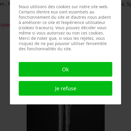
n , Musée de la Basilique San Martino - Martina Franca, S
Nous utilisons des cookies sur notre site web.
Certains d’entre eux sont essentiels au
fonctionnement du site et d’autres nous aident
à améliorer ce site et l’expérience utilisateur
/piero-nardelli-biografia/
(cookies traceurs). Vous pouvez décider vous-
même si vous autorisez ou non ces cookies.
Merci de noter que, si vous les rejetez, vous
risquez de ne pas pouvoir utiliser l’ensemble
des fonctionnalités du site.
Ok
Je refuse