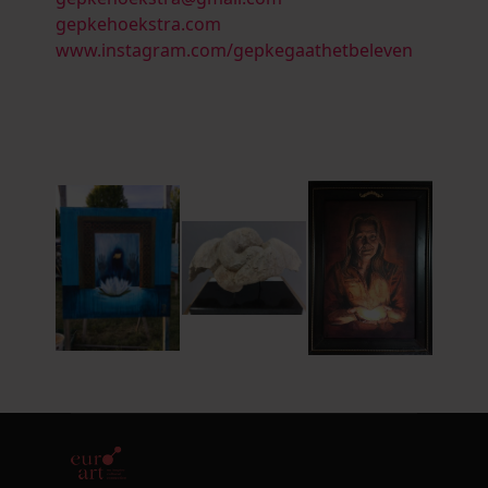
gepkehoekstra.com
www.instagram.com/gepkegaathetbeleven