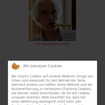
Christophe Formery
Wir benutzen Cookies
Wir nutzen Cookies auf unserer Website. Einige von
ihnen sind essenziell für den Betrieb der Seite,
während andere uns helfen, diese Website und die
Nutzererfahrung zu verbessern (Tracking Cookies).
Sie können selbst entscheiden, ob Sie die Cookies
zulassen möchten. Bitte beachten Sie, dass bei
einer Ablehnung womöglich nicht mehr alle