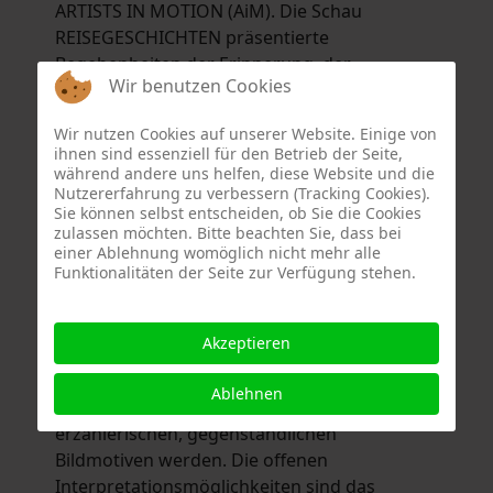
ARTISTS IN MOTION (AiM). Die Schau
REISEGESCHICHTEN präsentierte
Begebenheiten der Erinnerung, der
Wir benutzen Cookies
Gegenwart und auch Episoden, die noch
gestaltet werden.
Wir nutzen Cookies auf unserer Website. Einige von
Uta Schnuppe Strack widmet sich mit
ihnen sind essenziell für den Betrieb der Seite,
Vorliebe farbintensiven Mixed Media- und
während andere uns helfen, diese Website und die
Nutzererfahrung zu verbessern (Tracking Cookies).
Radiertechniken. Seit 2019 arbeitet sie
Sie können selbst entscheiden, ob Sie die Cookies
wiederkehrend an Werkserien über die
zulassen möchten. Bitte beachten Sie, dass bei
Flüchtigkeit des Augenblicks, in denen sie der
einer Ablehnung womöglich nicht mehr alle
Funktionalitäten der Seite zur Verfügung stehen.
Natur entnommene Pflanzenteile in
Acrylgemälde einbindet. Gerd Lepic malte
und zeichnete zunächst ausschließlich nach
Akzeptieren
der Natur. Ab 1996 schleichen sich hybride
Momente von Mensch und Pflanze in seine
Ablehnen
Bilder ein, die schließlich zu vollends
erzählerischen, gegenständlichen
Bildmotiven werden. Die offenen
Interpretationsmöglichkeiten sind das