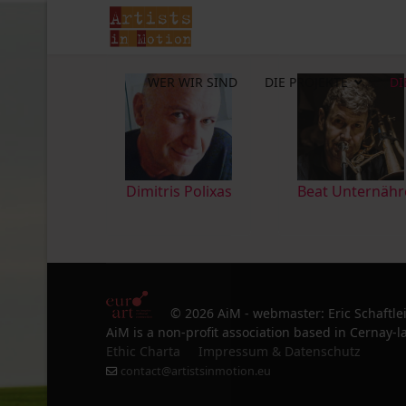
WER WIR SIND
DIE PROJEKTE
DI
Dimitris Polixas
Beat Unternähr
© 2026 AiM - webmaster: Eric Schaftle
AiM is a non-profit association based in Cernay-la
Ethic Charta
Impressum & Datenschutz
contact@artistsinmotion.eu