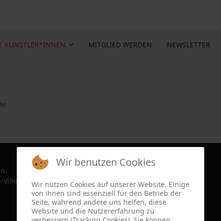
E KUNSTLER*INNEN
MITGLIED WERDEN
NEWSLETTER
er
Wir benutzen Cookies
in
-Ville, France since 2022
Wir nutzen Cookies auf unserer Website. Einige
von ihnen sind essenziell für den Betrieb der
Seite, während andere uns helfen, diese
Website und die Nutzererfahrung zu
verbessern (Tracking Cookies). Sie können