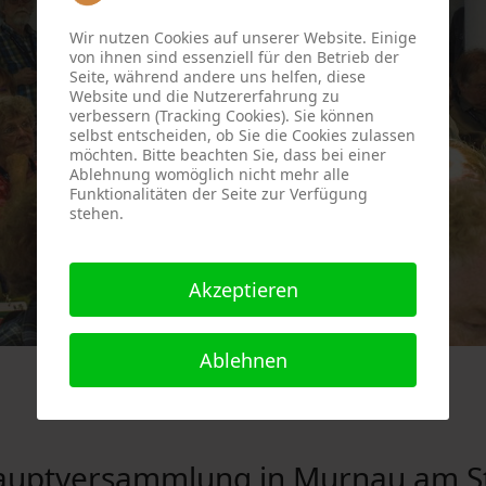
Wir nutzen Cookies auf unserer Website. Einige
von ihnen sind essenziell für den Betrieb der
Seite, während andere uns helfen, diese
Website und die Nutzererfahrung zu
verbessern (Tracking Cookies). Sie können
selbst entscheiden, ob Sie die Cookies zulassen
möchten. Bitte beachten Sie, dass bei einer
Ablehnung womöglich nicht mehr alle
Funktionalitäten der Seite zur Verfügung
stehen.
Akzeptieren
Ablehnen
auptversammlung in Murnau am St