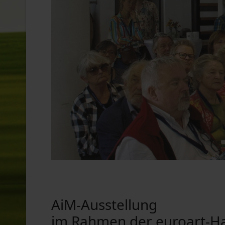
AiM-Ausstellung
im Rahmen der euroart-H