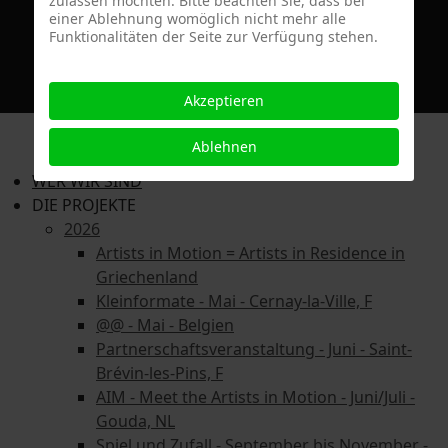
zulassen möchten. Bitte beachten Sie, dass bei
einer Ablehnung womöglich nicht mehr alle
contact@artistsinmotion.eu
Funktionalitäten der Seite zur Verfügung stehen.
Akzeptieren
Ablehnen
WER WIR SIND
DIE PROJEKTE
2026
Artists in Motion = Artists in Residence in
Griechenland
Kleinformate - Mai - Cernay-la-Ville, F
@@ - Mai - Belgien
Partnerschaftsveranstaltung - Juni - Saint-
Brévin-les-Pins, F
AIM - Meet the Artists in Motion - Juni/Juli -
Gouda, NL
Spiel und Zufall - September bis November -