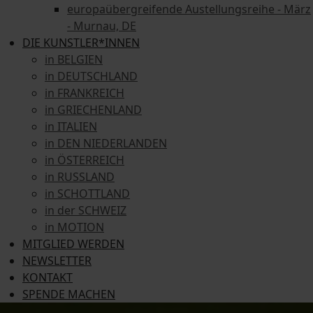
europaübergreifende Austellungsreihe - März
- Murnau, DE
DIE KUNSTLER*INNEN
in BELGIEN
in DEUTSCHLAND
in FRANKREICH
in GRIECHENLAND
in ITALIEN
in DEN NIEDERLANDEN
in ÖSTERREICH
in RUSSLAND
in SCHOTTLAND
in der SCHWEIZ
in MOTION
MITGLIED WERDEN
NEWSLETTER
KONTAKT
SPENDE MACHEN