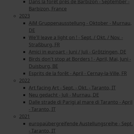
Dans la forêt près de Barbizon - September -
Barbizon, France
2023
AiM Gruppenausstellung - Oktober - Murnau,
DE
We'll leave a light on ! - Sept. / Okt. / Nov. -
Straßburg, FR
Amici in euroart - Juni / Juli - Grôtzingen, DE
Birds don't stop at Borders ! - April, Mai, Juni -
Duisburg, BE
Esprits de la forêt - April - Cernay-la-Ville, FR
2022
Art facing Art - Sept. - Okt. - Taranto, IT
Neu gedacht - Juli - Murnau, DE
Dalle strade di Parigi al mare di Taranto - April
- Taranto, IT
2021
europaübergreifende Austellungsreihe - Sept.
- Taranto, IT