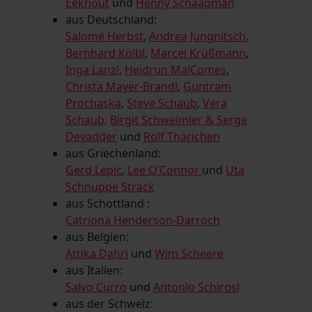
Eekhout
und
Henny Schaapman
aus Deutschland:
Salomé Herbst
,
Andrea Jungnitsch
,
Bernhard Kölbl
,
Marcel Krüßmann
,
Inga Lanzl
,
Heidrun MalComes
,
Christa Mayer-Brandl
,
Guntram
Prochaska
,
Steve Schaub
,
Vera
Schaub,
Birgit Schweimler & Serge
Devadder
und
Rolf Thärichen
aus Griechenland:
Gerd Lepic
,
Lee O’Connor
und
Uta
Schnuppe Strack
aus Schottland :
Catriona Henderson-Darroch
aus Belgien:
Attika Dahri
und
Wim Scheere
aus Italien:
Salvo Curro
und
Antonio Schirosi
aus der Schweiz: