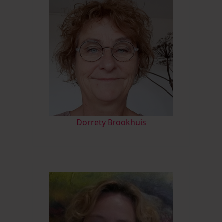
D
orrety Brookhuis