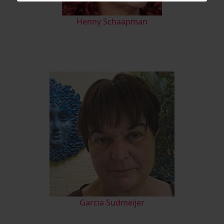
Henny Schaapman
Garcia Sudmeijer