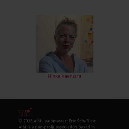
Hinke Veenstra
© 2026 AiM - webmaster: Eric Schaftlein
AiM is a non-profit association based in