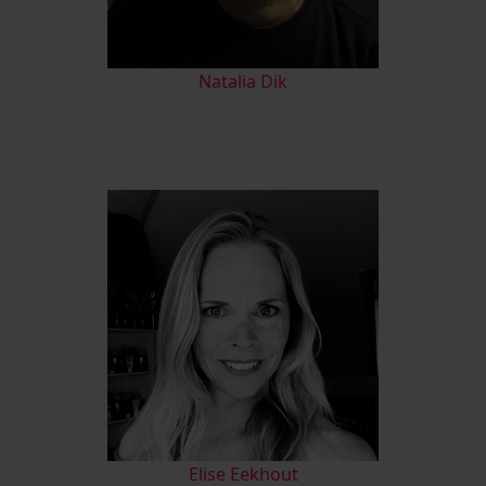
Natalia Dik
Elise Eekhout