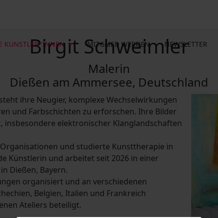
Birgit Schweimler
E KUNSTLER*INNEN
MITGLIED WERDEN
NEWSLETTER
Malerin
Dießen am Ammersee, Deutschland
 steht ihre Neugier, komplexe Wechselwirkungen
n und Farbschichten zu erforschen. Ihre Bilder
, insbesondere elektronischer Klanglandschaften
n Organisationen und studierte Kunsttherapie in
de Künstlerin und arbeitet seit 2026 in einer
in Dießen, Bayern.
ungen organisiert und an verschiedenen
hechien, Belgien, Italien und Frankreich
nen Ateliers beteiligt.