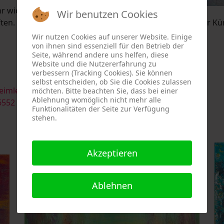
r wichtig, besonders in dieser Zeit geopolitischer
Wir benutzen Cookies
en. Die Bewahrung von Demokratie und Freiheit ist für Kün
Wir nutzen Cookies auf unserer Website. Einige
von ihnen sind essenziell für den Betrieb der
Seite, während andere uns helfen, diese
Website und die Nutzererfahrung zu
verbessern (Tracking Cookies). Sie können
selbst entscheiden, ob Sie die Cookies zulassen
eimler
möchten. Bitte beachten Sie, dass bei einer
Ablehnung womöglich nicht mehr alle
6552
Funktionalitäten der Seite zur Verfügung
stehen.
Akzeptieren
Ablehnen